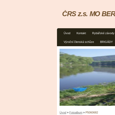
ČRS z.s. MO BER
Úvod
Kontakt
Rybářské závody
Výroční členská schůze
BRIGÁDY
Úvod
»
Fotoalbum
»
P5060682