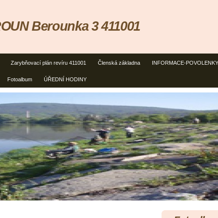
OUN Berounka 3 411001
Zarybňovací plán revíru 411001
Členská základna
INFORMACE-POVOLENK
Fotoalbum
ÚŘEDNÍ HODINY