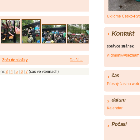
Ukliďme Česko-Ryb
Kontakt
správce stránek
vildmonk@seznam.
Zpět do složky
Další →
ní:
3
|
4
|
5
|
6
|
7
(čas ve vteřinách)
čas
Přesný čas na web
datum
Kalendar
Počasí