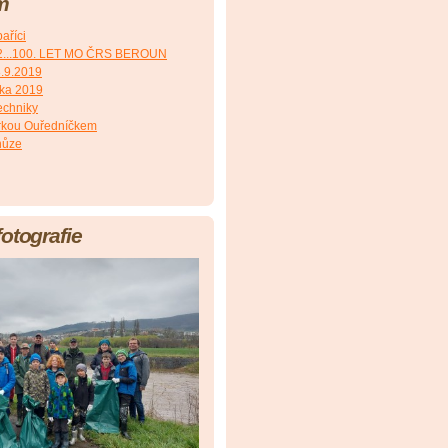
m
aříci
2...100. LET MO ČRS BEROUN
8.9.2019
čka 2019
echniky
irkou Ouředníčkem
hůze
fotografie