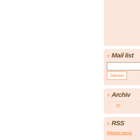
Mail list
Archiv
<<
RSS
Přehled zdrojů