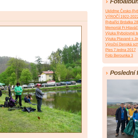
Fotoalbu
Ukliďme Česko-Ryb
VÝROČÍ 1922-202
Rybaříci Brdatka 2
Memoriál Fr.Hlavá
Výuka Rybolovné t
Výuka Plavané s J
Výroční členská sc
Ples 7.ledna 2017
Foto Berounka 3
Poslední 