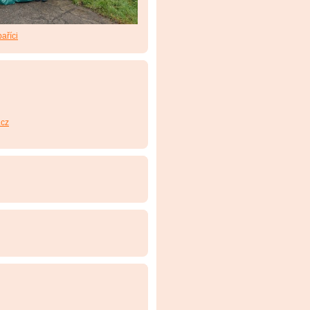
aříci
cz