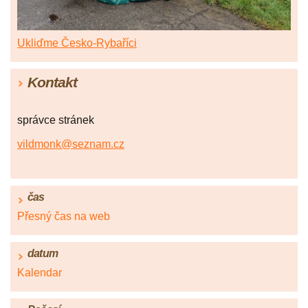
Ukliďme Česko-Rybaříci
Kontakt
správce stránek
vildmonk@seznam.cz
čas
Přesný čas na web
datum
Kalendar