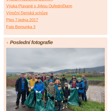
Výuka Plavané s Jirkou Ouředníčkem
Výroční členská schůze
Ples 7.ledna 2017
Foto Berounka 3
Poslední fotografie