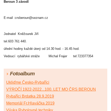
Beroun 3 závodí
E-mail :crsberoun@seznam.cz
Jednatel Kněžourek Jiří
tel.603 761 440.
úřední hodiny každé úterý od 14.30 hod. - 16.45 hod.
Vedoucí rybářské stráže Michal Frajer tel:723377354
Fotoalbum
Ukliďme Česko-Rybaříci
VÝROČÍ 1922-2022...100. LET MO ČRS BEROUN
Rybaříci Brdatka 28.9.2019
Memoriál Fr.Hlaváčka 2019
Výuka Rybolovné techniky