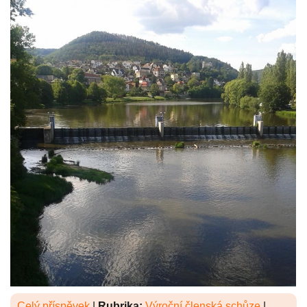
Celý příspěvek
|
Rubrika:
Výroční členská schůze
|