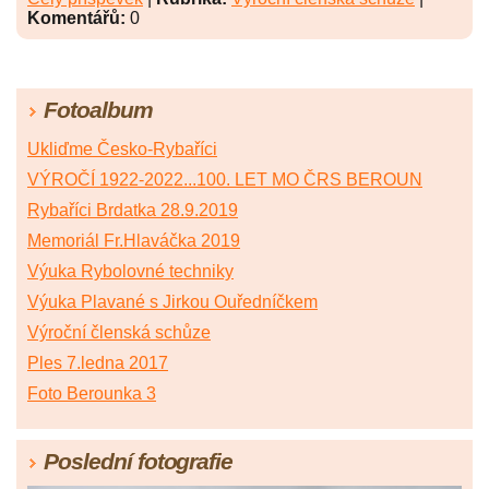
Komentářů:
0
Fotoalbum
Ukliďme Česko-Rybaříci
VÝROČÍ 1922-2022...100. LET MO ČRS BEROUN
Rybaříci Brdatka 28.9.2019
Memoriál Fr.Hlaváčka 2019
Výuka Rybolovné techniky
Výuka Plavané s Jirkou Ouředníčkem
Výroční členská schůze
Ples 7.ledna 2017
Foto Berounka 3
Poslední fotografie