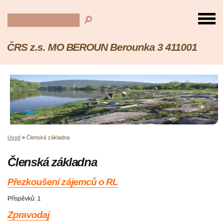
ČRS z.s. MO BEROUN Berounka 3 411001
Úvod
»
Členská základna
Členská základna
Přezkoušení zájemců o RL
Příspěvků:
1
Zpravodaj