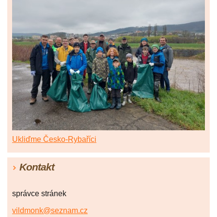
Ukliďme Česko-Rybaříci
Kontakt
správce stránek
vildmonk@seznam.cz