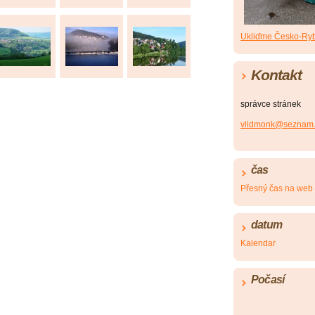
Ukliďme Česko-Ryb
Kontakt
správce stránek
vildmonk@seznam.
čas
Přesný čas na web
datum
Kalendar
Počasí