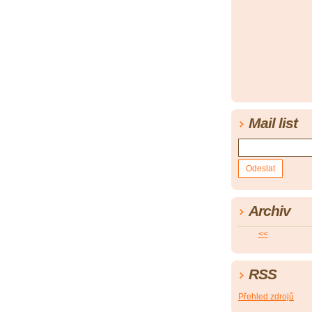
Mail list
Archiv
<<
RSS
Přehled zdrojů