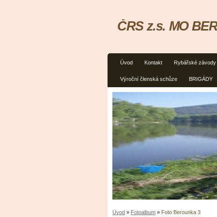
ČRS z.s. MO BER
Úvod
Kontakt
Rybářské závody
Výroční členská schůze
BRIGÁDY
Úvod
»
Fotoalbum
»
Foto Berounka 3