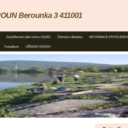
OUN Berounka 3 411001
Zarybňovací plán revíru 411001
Členská základna
INFORMACE-POVOLENK
Fotoalbum
ÚŘEDNÍ HODINY