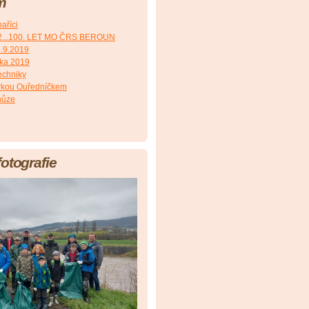
m
aříci
2...100. LET MO ČRS BEROUN
8.9.2019
čka 2019
echniky
irkou Ouředníčkem
hůze
fotografie