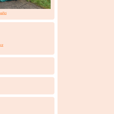
aříci
cz