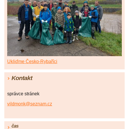
Ukliďme Česko-Rybaříci
Kontakt
správce stránek
vildmonk@seznam.cz
čas