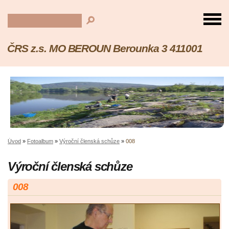
ČRS z.s. MO BEROUN Berounka 3 411001
Úvod
»
Fotoalbum
»
Výroční členská schůze
»
008
Výroční členská schůze
008