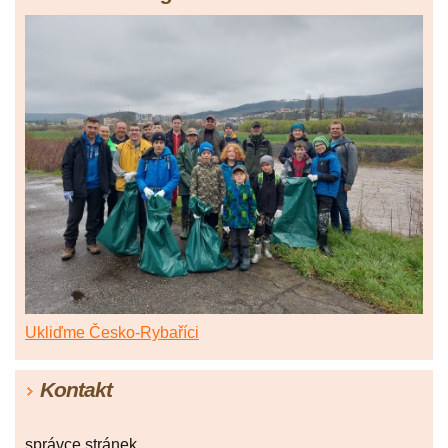
Ukliďme Česko-Rybaříci
Kontakt
správce stránek