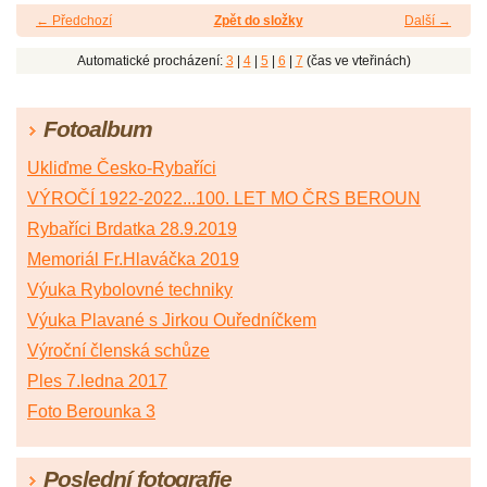
← Předchozí
Zpět do složky
Další →
Automatické procházení:
3
|
4
|
5
|
6
|
7
(čas ve vteřinách)
Fotoalbum
Ukliďme Česko-Rybaříci
VÝROČÍ 1922-2022...100. LET MO ČRS BEROUN
Rybaříci Brdatka 28.9.2019
Memoriál Fr.Hlaváčka 2019
Výuka Rybolovné techniky
Výuka Plavané s Jirkou Ouředníčkem
Výroční členská schůze
Ples 7.ledna 2017
Foto Berounka 3
Poslední fotografie