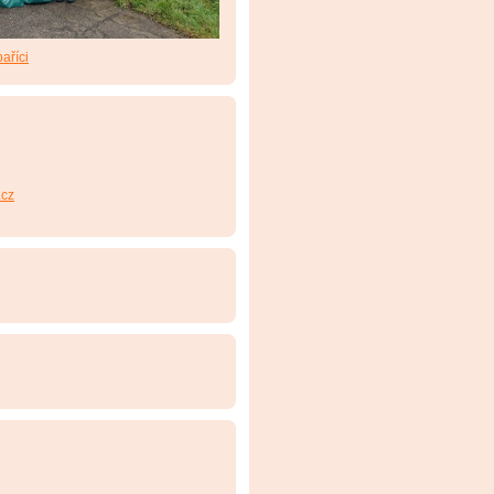
aříci
cz