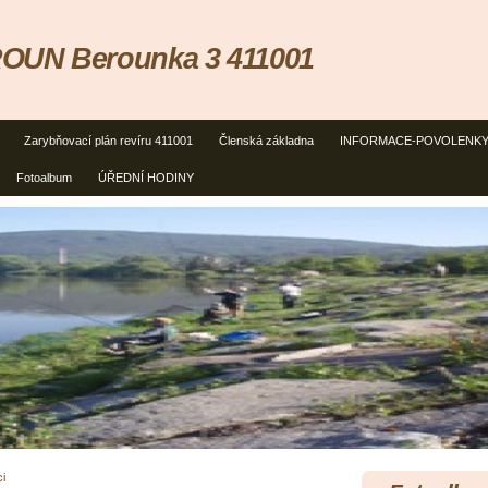
OUN Berounka 3 411001
Zarybňovací plán revíru 411001
Členská základna
INFORMACE-POVOLENK
Fotoalbum
ÚŘEDNÍ HODINY
i