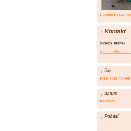
Ukliďme Česko-Ryb
Kontakt
správce stránek
vildmonk@seznam.
čas
Přesný čas na web
datum
Kalendar
Počasí