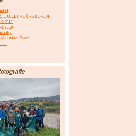
m
aříci
2...100. LET MO ČRS BEROUN
8.9.2019
čka 2019
echniky
irkou Ouředníčkem
hůze
fotografie