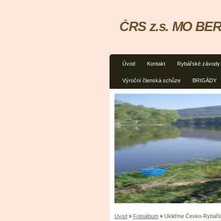
ČRS z.s. MO BER
Úvod
Kontakt
Rybářské závody
Výroční členská schůze
BRIGÁDY
Úvod
»
Fotoalbum
»
Ukliďme Česko-Rybaříc