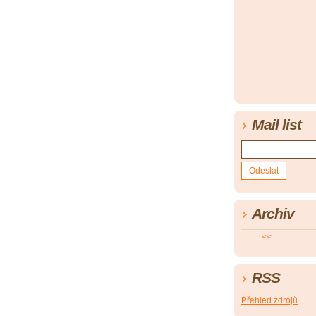
Mail list
Archiv
<<
RSS
Přehled zdrojů