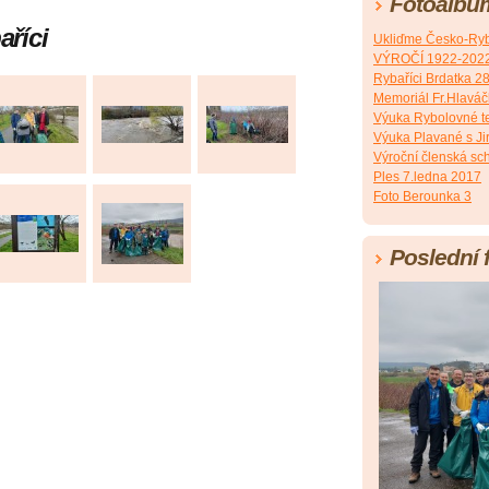
Fotoalbu
říci
Ukliďme Česko-Ryb
VÝROČÍ 1922-202
Rybaříci Brdatka 2
Memoriál Fr.Hlavá
Výuka Rybolovné t
Výuka Plavané s J
Výroční členská sc
Ples 7.ledna 2017
Foto Berounka 3
Poslední 