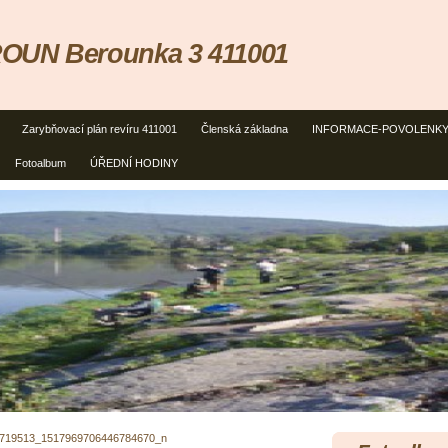
OUN Berounka 3 411001
Zarybňovací plán revíru 411001
Členská základna
INFORMACE-POVOLENK
Fotoalbum
ÚŘEDNÍ HODINY
719513_1517969706446784670_n