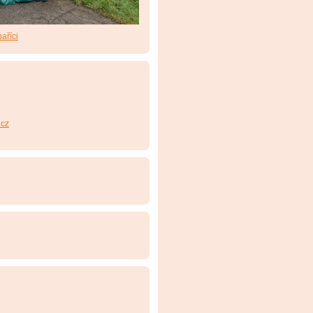
aříci
cz