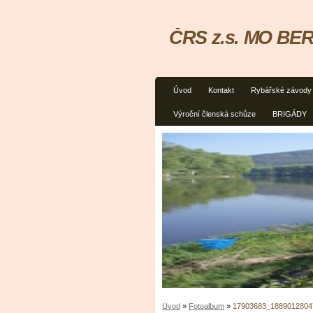
ČRS z.s. MO BER
Úvod
Kontakt
Rybářské závody
Výroční členská schůze
BRIGÁDY
Úvod
»
Fotoalbum
»
17903683_1889012804