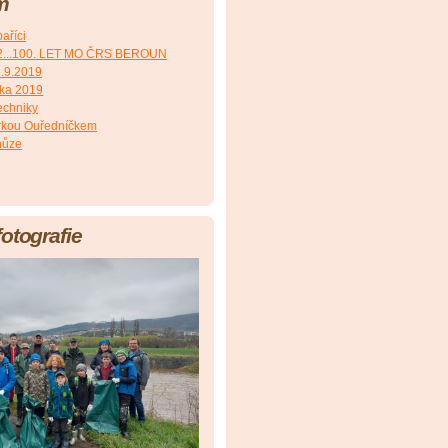
m
aříci
2...100. LET MO ČRS BEROUN
8.9.2019
čka 2019
echniky
irkou Ouředníčkem
hůze
fotografie