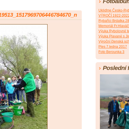
Fotoalbu
Ukliďme Česko-Ryb
19513_1517969706446784670_n
VÝROČÍ 1922-202
Rybaříci Brdatka 2
Memoriál Fr.Hlavá
Výuka Rybolovné t
Výuka Plavané s J
Výroční členská sc
Ples 7.ledna 2017
Foto Berounka 3
Poslední 