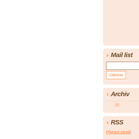
Mail list
Archiv
<<
RSS
Přehled zdrojů