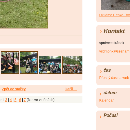
Ukliďme Česko-Ryb
Kontakt
správce stránek
vildmonk@seznam.
čas
Přesný čas na web
Zpět do složky
Další →
datum
ní:
3
|
4
|
5
|
6
|
7
(čas ve vteřinách)
Kalendar
Počasí