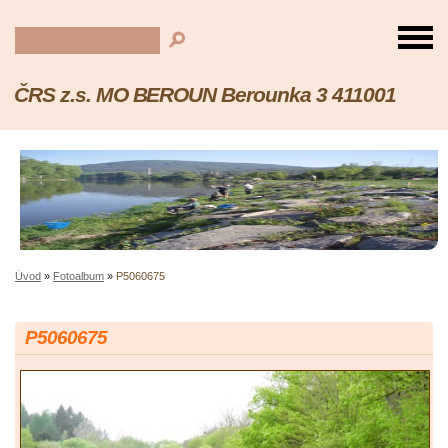
ČRS z.s. MO BEROUN Berounka 3 411001
Úvod
»
Fotoalbum
»
P5060675
P5060675