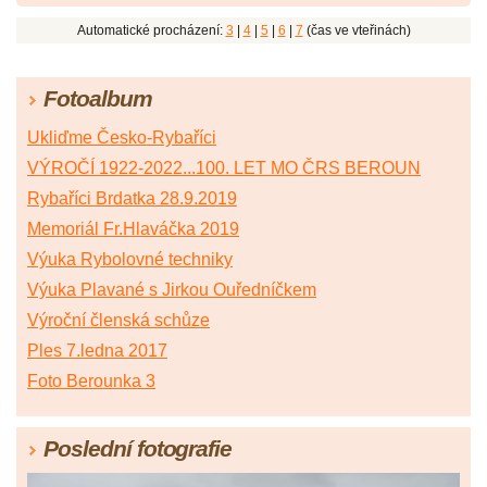
Automatické procházení:
3
|
4
|
5
|
6
|
7
(čas ve vteřinách)
Fotoalbum
Ukliďme Česko-Rybaříci
VÝROČÍ 1922-2022...100. LET MO ČRS BEROUN
Rybaříci Brdatka 28.9.2019
Memoriál Fr.Hlaváčka 2019
Výuka Rybolovné techniky
Výuka Plavané s Jirkou Ouředníčkem
Výroční členská schůze
Ples 7.ledna 2017
Foto Berounka 3
Poslední fotografie