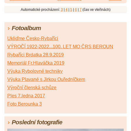
Automatické procházení:
3
|
4
|
5
|
6
|
7
(čas ve vteřinách)
Fotoalbum
Ukliďme Česko-Rybaříci
VÝROČÍ 1922-2022...100. LET MO ČRS BEROUN
Rybaříci Brdatka 28.9.2019
Memoriál Fr.Hlaváčka 2019
Výuka Rybolovné techniky
Výuka Plavané s Jirkou Ouředníčkem
Výroční členská schůze
Ples 7.ledna 2017
Foto Berounka 3
Poslední fotografie