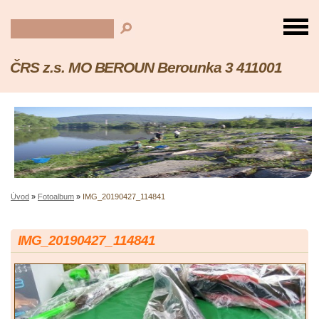
ČRS z.s. MO BEROUN Berounka 3 411001
Úvod
»
Fotoalbum
»
IMG_20190427_114841
IMG_20190427_114841