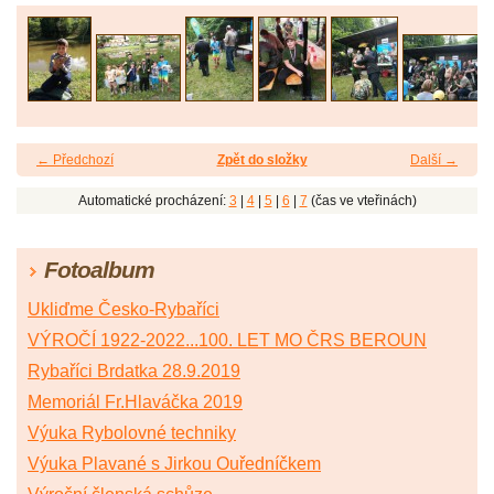
← Předchozí
Zpět do složky
Další →
Automatické procházení:
3
|
4
|
5
|
6
|
7
(čas ve vteřinách)
Fotoalbum
Ukliďme Česko-Rybaříci
VÝROČÍ 1922-2022...100. LET MO ČRS BEROUN
Rybaříci Brdatka 28.9.2019
Memoriál Fr.Hlaváčka 2019
Výuka Rybolovné techniky
Výuka Plavané s Jirkou Ouředníčkem