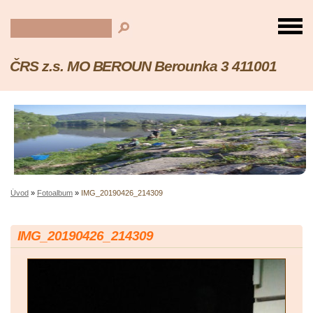
ČRS z.s. MO BEROUN Berounka 3 411001
Úvod
»
Fotoalbum
»
IMG_20190426_214309
IMG_20190426_214309