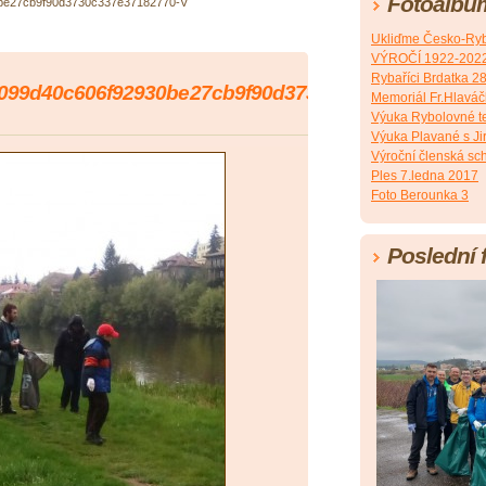
Fotoalbu
be27cb9f90d3730c337e37182770-V
Ukliďme Česko-Ryb
VÝROČÍ 1922-202
Rybaříci Brdatka 2
099d40c606f92930be27cb9f90d3730c337e37182770-
Memoriál Fr.Hlavá
Výuka Rybolovné t
Výuka Plavané s J
Výroční členská sc
Ples 7.ledna 2017
Foto Berounka 3
Poslední 