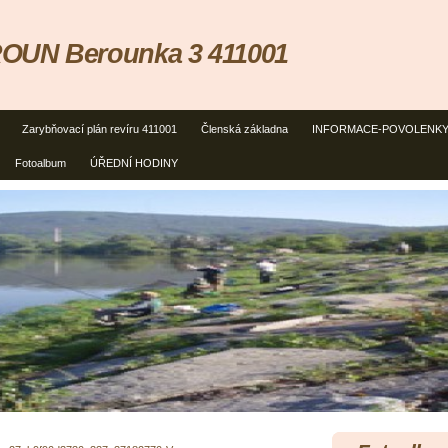
OUN Berounka 3 411001
Zarybňovací plán revíru 411001
Členská základna
INFORMACE-POVOLENK
Fotoalbum
ÚŘEDNÍ HODINY