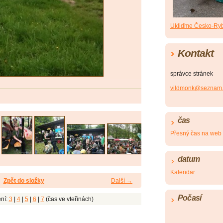
Ukliďme Česko-Ryb
Kontakt
správce stránek
vildmonk@seznam.
čas
Přesný čas na web
datum
Kalendar
Zpět do složky
Další →
Počasí
ní:
3
|
4
|
5
|
6
|
7
(čas ve vteřinách)