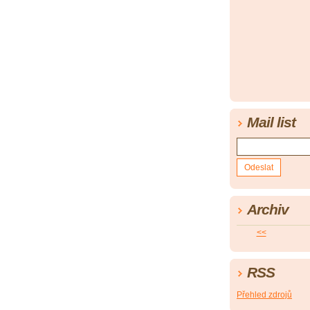
Mail list
Archiv
<<
RSS
Přehled zdrojů