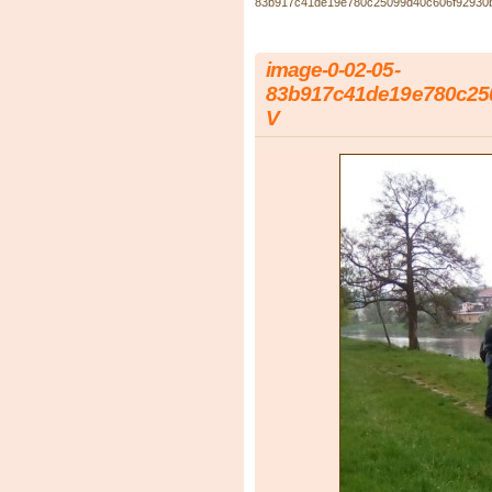
83b917c41de19e780c25099d40c606f92930
image-0-02-05-
83b917c41de19e780c25
V