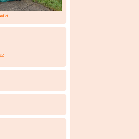
aříci
cz