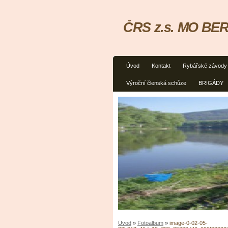
ČRS z.s. MO BER
Úvod
Kontakt
Rybářské závody
Výroční členská schůze
BRIGÁDY
Úvod
»
Fotoalbum
»
image-0-02-05-