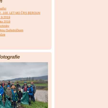
m
aříci
2...100. LET MO ČRS BEROUN
8.9.2019
čka 2019
echniky
irkou Ouředníčkem
hůze
fotografie