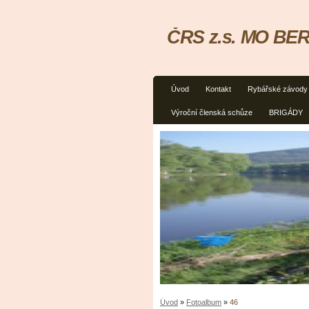
ČRS z.s. MO BER
Úvod
Kontakt
Rybářské závody
Výroční členská schůze
BRIGÁDY
Úvod
»
Fotoalbum
»
46