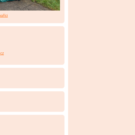
aříci
cz