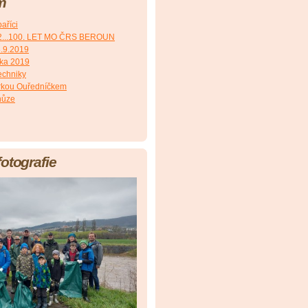
m
aříci
2...100. LET MO ČRS BEROUN
8.9.2019
čka 2019
echniky
irkou Ouředníčkem
hůze
fotografie