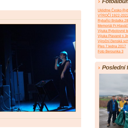
Fotoalbu
Ukliďme Česko-Ryb
VÝROČÍ 1922-202
Rybaříci Brdatka 2
Memoriál Fr.Hlavá
Výuka Rybolovné t
Výuka Plavané s J
Výroční členská sc
Ples 7.ledna 2017
Foto Berounka 3
Poslední 