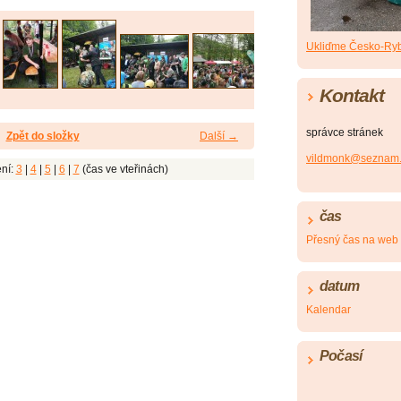
Ukliďme Česko-Ryb
Kontakt
správce stránek
Zpět do složky
Další →
vildmonk@seznam.
ní:
3
|
4
|
5
|
6
|
7
(čas ve vteřinách)
čas
Přesný čas na web
datum
Kalendar
Počasí