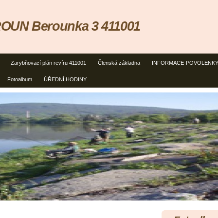
OUN Berounka 3 411001
Zarybňovací plán revíru 411001
Členská základna
INFORMACE-POVOLENK
Fotoalbum
ÚŘEDNÍ HODINY