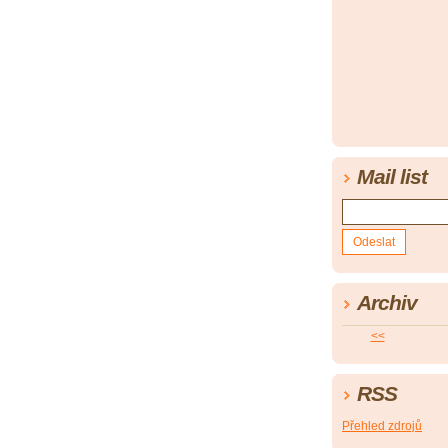
Mail list
Archiv
<<
RSS
Přehled zdrojů