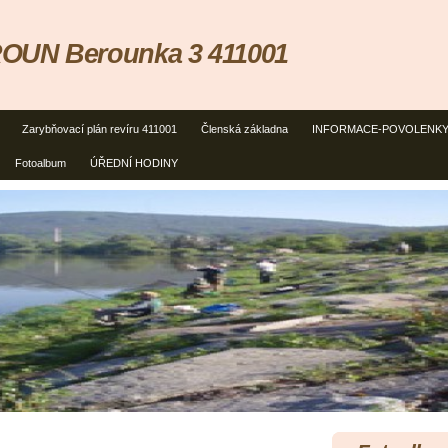
OUN Berounka 3 411001
Zarybňovací plán revíru 411001
Členská základna
INFORMACE-POVOLENK
Fotoalbum
ÚŘEDNÍ HODINY