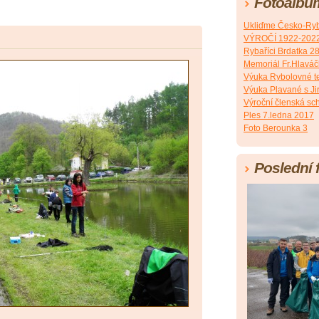
Fotoalbu
Ukliďme Česko-Ryb
VÝROČÍ 1922-202
Rybaříci Brdatka 2
Memoriál Fr.Hlavá
Výuka Rybolovné t
Výuka Plavané s J
Výroční členská sc
Ples 7.ledna 2017
Foto Berounka 3
Poslední 