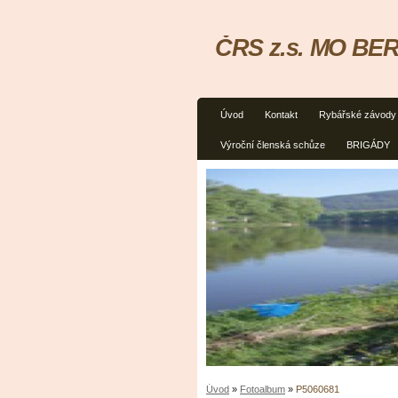
ČRS z.s. MO BER
Úvod
Kontakt
Rybářské závody
Výroční členská schůze
BRIGÁDY
Úvod
»
Fotoalbum
»
P5060681