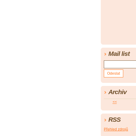
Mail list
Archiv
<<
RSS
Přehled zdrojů