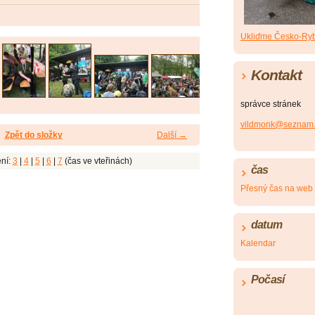
Ukliďme Česko-Ryb
Kontakt
správce stránek
vildmonk@seznam.
Zpět do složky
Další →
ní:
3
|
4
|
5
|
6
|
7
(čas ve vteřinách)
čas
Přesný čas na web
datum
Kalendar
Počasí