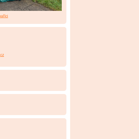
aříci
cz