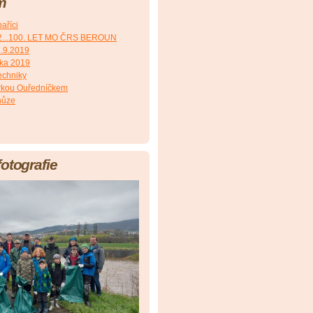
m
aříci
2...100. LET MO ČRS BEROUN
8.9.2019
čka 2019
echniky
irkou Ouředníčkem
hůze
fotografie