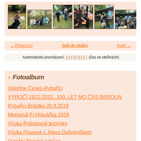
← Předchozí
Zpět do složky
Další →
Automatické procházení:
3
|
4
|
5
|
6
|
7
(čas ve vteřinách)
Fotoalbum
Ukliďme Česko-Rybaříci
VÝROČÍ 1922-2022...100. LET MO ČRS BEROUN
Rybaříci Brdatka 28.9.2019
Memoriál Fr.Hlaváčka 2019
Výuka Rybolovné techniky
Výuka Plavané s Jirkou Ouředníčkem