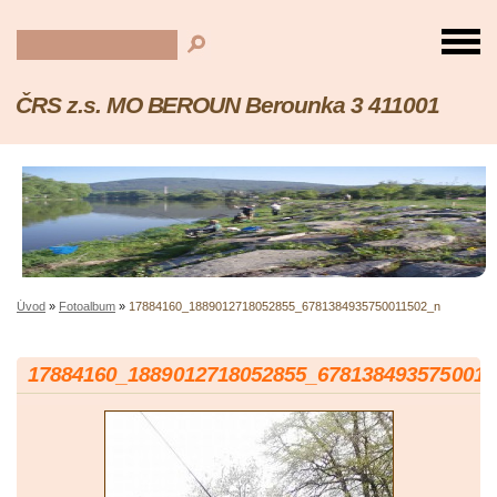
ČRS z.s. MO BEROUN Berounka 3 411001
Úvod
»
Fotoalbum
»
17884160_1889012718052855_6781384935750011502_n
17884160_1889012718052855_6781384935750011