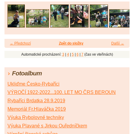
← Předchozí
Zpět do složky
Další →
Automatické procházení:
3
|
4
|
5
|
6
|
7
(čas ve vteřinách)
Fotoalbum
Ukliďme Česko-Rybaříci
VÝROČÍ 1922-2022...100. LET MO ČRS BEROUN
Rybaříci Brdatka 28.9.2019
Memoriál Fr.Hlaváčka 2019
Výuka Rybolovné techniky
Výuka Plavané s Jirkou Ouředníčkem