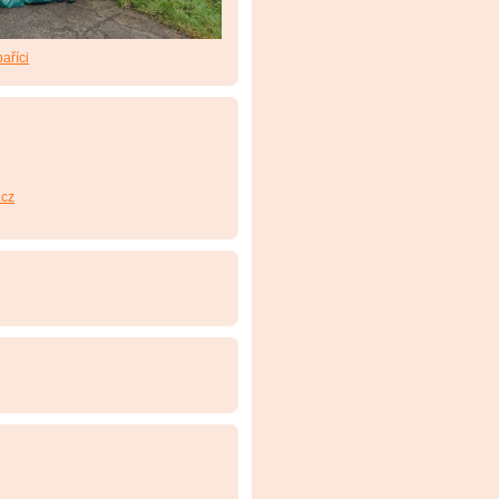
aříci
cz