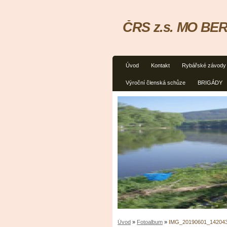
ČRS z.s. MO BER
Úvod
Kontakt
Rybářské závody
Výroční členská schůze
BRIGÁDY
Úvod
»
Fotoalbum
»
IMG_20190601_14204