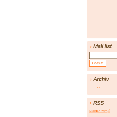
Mail list
Archiv
<<
RSS
Přehled zdrojů