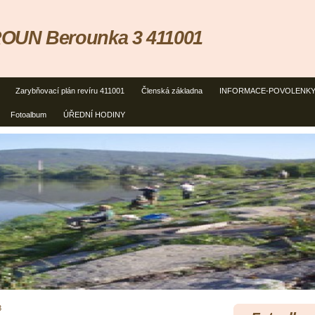
OUN Berounka 3 411001
Zarybňovací plán revíru 411001
Členská základna
INFORMACE-POVOLENK
Fotoalbum
ÚŘEDNÍ HODINY
3