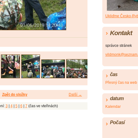
Ukliďme Česko-Ryb
Kontakt
správce stránek
vildmonk@seznam.
čas
Přesný čas na web
Zpět do složky
Další →
datum
ní:
3
|
4
|
5
|
6
|
7
(čas ve vteřinách)
Kalendar
Počasí