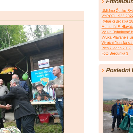
Fotoalbu
Ukliďme Česko-Ryb
VÝROČÍ 1922-202
Rybaříci Brdatka 2
Memoriál Fr.Hlavá
Výuka Rybolovné t
Výuka Plavané s J
Výroční členská sc
Ples 7.ledna 2017
Foto Berounka 3
Poslední 