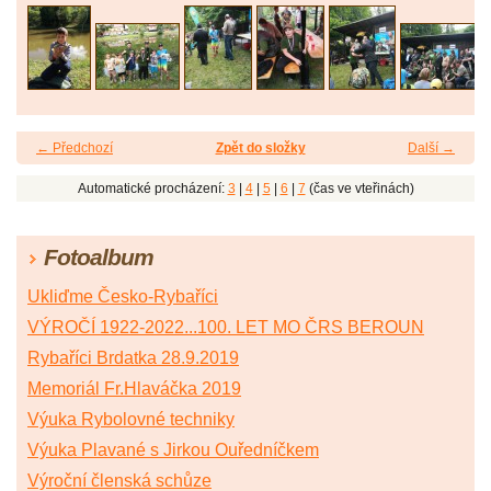
← Předchozí
Zpět do složky
Další →
Automatické procházení:
3
|
4
|
5
|
6
|
7
(čas ve vteřinách)
Fotoalbum
Ukliďme Česko-Rybaříci
VÝROČÍ 1922-2022...100. LET MO ČRS BEROUN
Rybaříci Brdatka 28.9.2019
Memoriál Fr.Hlaváčka 2019
Výuka Rybolovné techniky
Výuka Plavané s Jirkou Ouředníčkem
Výroční členská schůze