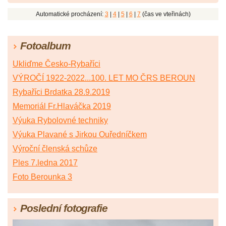
Automatické procházení:
3
|
4
|
5
|
6
|
7
(čas ve vteřinách)
Fotoalbum
Ukliďme Česko-Rybaříci
VÝROČÍ 1922-2022...100. LET MO ČRS BEROUN
Rybaříci Brdatka 28.9.2019
Memoriál Fr.Hlaváčka 2019
Výuka Rybolovné techniky
Výuka Plavané s Jirkou Ouředníčkem
Výroční členská schůze
Ples 7.ledna 2017
Foto Berounka 3
Poslední fotografie