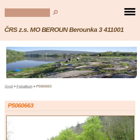
ČRS z.s. MO BEROUN Berounka 3 411001
Úvod
»
Fotoalbum
»
P5060663
P5060663