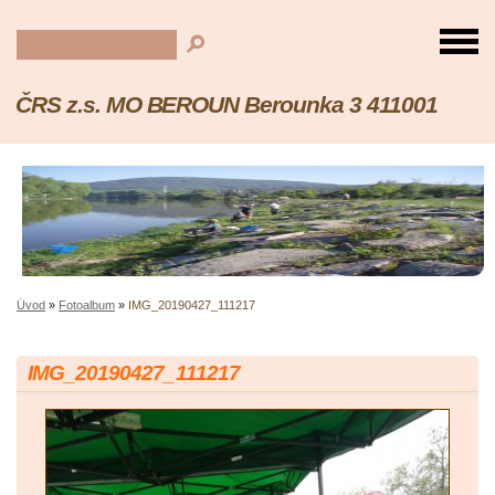
ČRS z.s. MO BEROUN Berounka 3 411001
Úvod
»
Fotoalbum
»
IMG_20190427_111217
IMG_20190427_111217