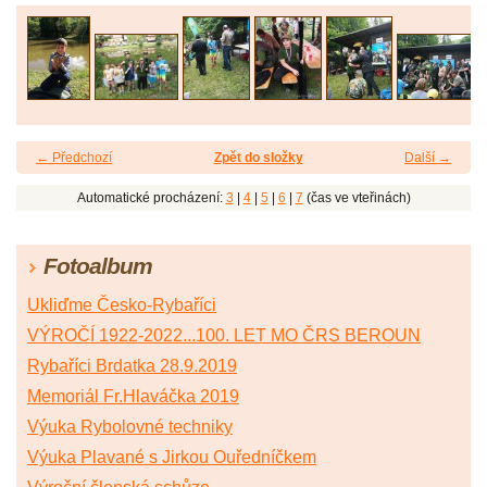
← Předchozí
Zpět do složky
Další →
Automatické procházení:
3
|
4
|
5
|
6
|
7
(čas ve vteřinách)
Fotoalbum
Ukliďme Česko-Rybaříci
VÝROČÍ 1922-2022...100. LET MO ČRS BEROUN
Rybaříci Brdatka 28.9.2019
Memoriál Fr.Hlaváčka 2019
Výuka Rybolovné techniky
Výuka Plavané s Jirkou Ouředníčkem