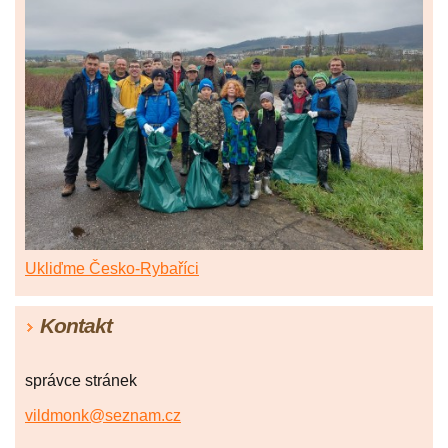
Ukliďme Česko-Rybaříci
Kontakt
správce stránek
vildmonk@seznam.cz