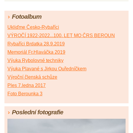
Fotoalbum
Ukliďme Česko-Rybaříci
VÝROČÍ 1922-2022...100. LET MO ČRS BEROUN
Rybaříci Brdatka 28.9.2019
Memoriál Fr.Hlaváčka 2019
Výuka Rybolovné techniky
Výuka Plavané s Jirkou Ouředníčkem
Výroční členská schůze
Ples 7.ledna 2017
Foto Berounka 3
Poslední fotografie