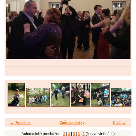
← Předchozí
Zpět do složky
Další →
Automatické procházení:
3
|
4
|
5
|
6
|
7
(čas ve vteřinách)