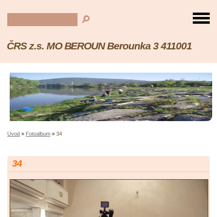
ČRS z.s. MO BEROUN Berounka 3 411001
Úvod
»
Fotoalbum
»
34
34