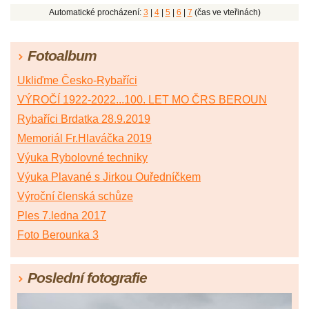
Automatické procházení:
3
|
4
|
5
|
6
|
7
(čas ve vteřinách)
Fotoalbum
Ukliďme Česko-Rybaříci
VÝROČÍ 1922-2022...100. LET MO ČRS BEROUN
Rybaříci Brdatka 28.9.2019
Memoriál Fr.Hlaváčka 2019
Výuka Rybolovné techniky
Výuka Plavané s Jirkou Ouředníčkem
Výroční členská schůze
Ples 7.ledna 2017
Foto Berounka 3
Poslední fotografie