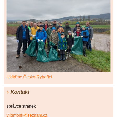
Ukliďme Česko-Rybaříci
Kontakt
správce stránek
vildmonk@seznam.cz