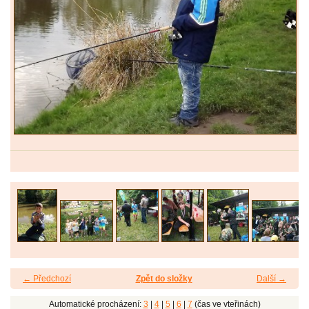
← Předchozí
Zpět do složky
Další →
Automatické procházení:
3
|
4
|
5
|
6
|
7
(čas ve vteřinách)