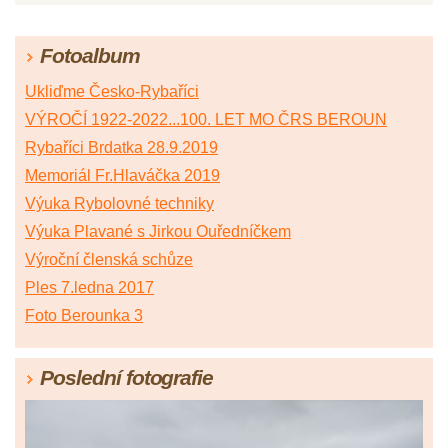
Fotoalbum
Ukliďme Česko-Rybaříci
VÝROČÍ 1922-2022...100. LET MO ČRS BEROUN
Rybaříci Brdatka 28.9.2019
Memoriál Fr.Hlaváčka 2019
Výuka Rybolovné techniky
Výuka Plavané s Jirkou Ouředníčkem
Výroční členská schůze
Ples 7.ledna 2017
Foto Berounka 3
Poslední fotografie