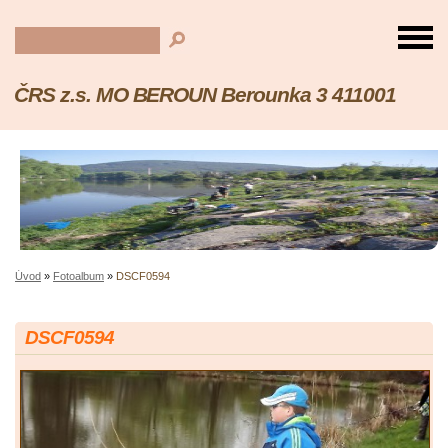
ČRS z.s. MO BEROUN Berounka 3 411001
Úvod
»
Fotoalbum
»
DSCF0594
DSCF0594