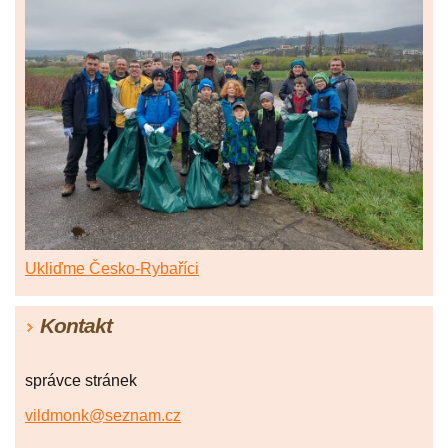
Ukliďme Česko-Rybaříci
Kontakt
správce stránek
vildmonk@seznam.cz