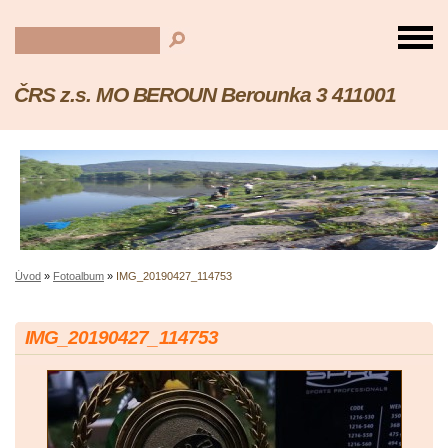
ČRS z.s. MO BEROUN Berounka 3 411001
Úvod
»
Fotoalbum
»
IMG_20190427_114753
IMG_20190427_114753