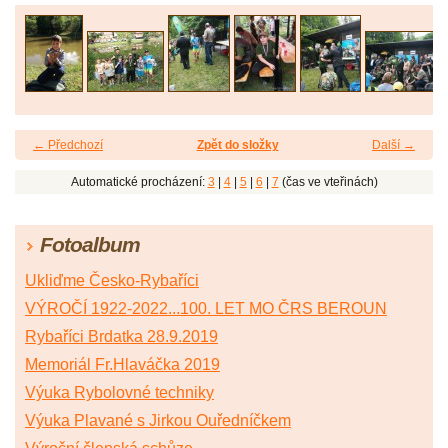
← Předchozí
Zpět do složky
Další →
Automatické procházení:
3
|
4
|
5
|
6
|
7
(čas ve vteřinách)
Fotoalbum
Ukliďme Česko-Rybaříci
VÝROČÍ 1922-2022...100. LET MO ČRS BEROUN
Rybaříci Brdatka 28.9.2019
Memoriál Fr.Hlaváčka 2019
Výuka Rybolovné techniky
Výuka Plavané s Jirkou Ouředníčkem