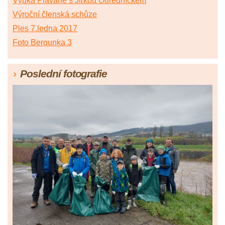
Výuka Plavané s Jirkou Ouředníčkem
Výroční členská schůze
Ples 7.ledna 2017
Foto Berounka 3
Poslední fotografie