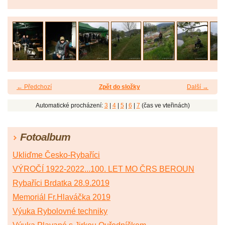
← Předchozí
Zpět do složky
Další →
Automatické procházení:
3
|
4
|
5
|
6
|
7
(čas ve vteřinách)
Fotoalbum
Ukliďme Česko-Rybaříci
VÝROČÍ 1922-2022...100. LET MO ČRS BEROUN
Rybaříci Brdatka 28.9.2019
Memoriál Fr.Hlaváčka 2019
Výuka Rybolovné techniky