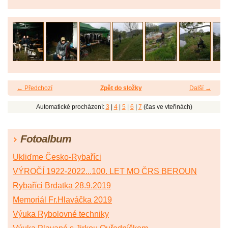
← Předchozí
Zpět do složky
Další →
Automatické procházení:
3
|
4
|
5
|
6
|
7
(čas ve vteřinách)
Fotoalbum
Ukliďme Česko-Rybaříci
VÝROČÍ 1922-2022...100. LET MO ČRS BEROUN
Rybaříci Brdatka 28.9.2019
Memoriál Fr.Hlaváčka 2019
Výuka Rybolovné techniky