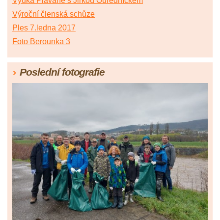
Výuka Plavané s Jirkou Ouředníčkem
Výroční členská schůze
Ples 7.ledna 2017
Foto Berounka 3
Poslední fotografie