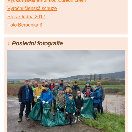
Výuka Plavané s Jirkou Ouředníčkem
Výroční členská schůze
Ples 7.ledna 2017
Foto Berounka 3
Poslední fotografie