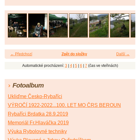
← Předchozí
Zpět do složky
Další →
Automatické procházení:
3
|
4
|
5
|
6
|
7
(čas ve vteřinách)
Fotoalbum
Ukliďme Česko-Rybaříci
VÝROČÍ 1922-2022...100. LET MO ČRS BEROUN
Rybaříci Brdatka 28.9.2019
Memoriál Fr.Hlaváčka 2019
Výuka Rybolovné techniky