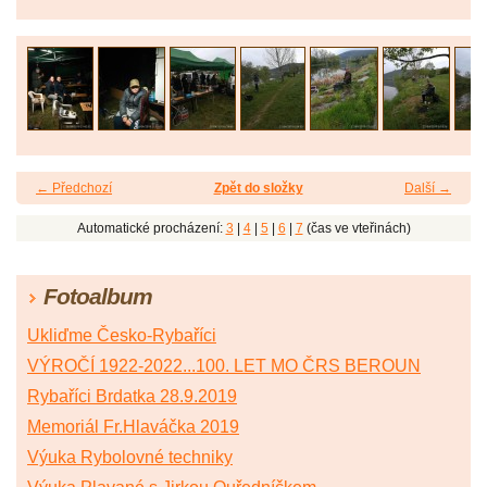
← Předchozí
Zpět do složky
Další →
Automatické procházení:
3
|
4
|
5
|
6
|
7
(čas ve vteřinách)
Fotoalbum
Ukliďme Česko-Rybaříci
VÝROČÍ 1922-2022...100. LET MO ČRS BEROUN
Rybaříci Brdatka 28.9.2019
Memoriál Fr.Hlaváčka 2019
Výuka Rybolovné techniky