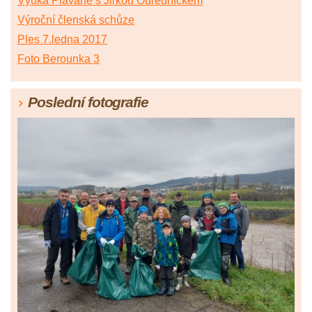
Výuka Plavané s Jirkou Ouředníčkem
Výroční členská schůze
Ples 7.ledna 2017
Foto Berounka 3
Poslední fotografie