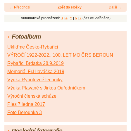
← Předchozí
Zpět do složky
Další →
Automatické procházení:
3
|
4
|
5
|
6
|
7
(čas ve vteřinách)
Fotoalbum
Ukliďme Česko-Rybaříci
VÝROČÍ 1922-2022...100. LET MO ČRS BEROUN
Rybaříci Brdatka 28.9.2019
Memoriál Fr.Hlaváčka 2019
Výuka Rybolovné techniky
Výuka Plavané s Jirkou Ouředníčkem
Výroční členská schůze
Ples 7.ledna 2017
Foto Berounka 3
Poslední fotografie