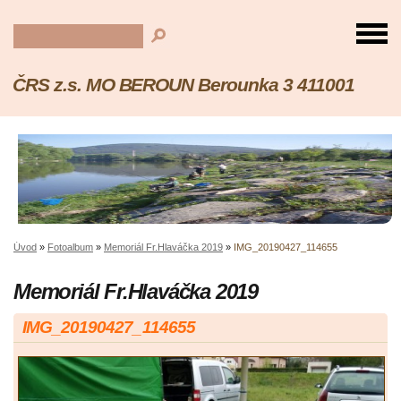
ČRS z.s. MO BEROUN Berounka 3 411001
Úvod
»
Fotoalbum
»
Memoriál Fr.Hlaváčka 2019
»
IMG_20190427_114655
Memoriál Fr.Hlaváčka 2019
IMG_20190427_114655