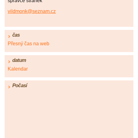
správce stránek
vildmonk@seznam.cz
čas
Přesný čas na web
datum
Kalendar
Počasí