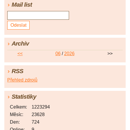
Mail list
Archiv
<<
06
/
2026
>>
RSS
Přehled zdrojů
Statistiky
Celkem:
1223294
Měsíc:
23628
Den:
724
Online:
9