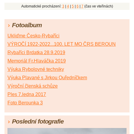
Automatické procházení:
3
|
4
|
5
|
6
|
7
(čas ve vteřinách)
Fotoalbum
Ukliďme Česko-Rybaříci
VÝROČÍ 1922-2022...100. LET MO ČRS BEROUN
Rybaříci Brdatka 28.9.2019
Memoriál Fr.Hlaváčka 2019
Výuka Rybolovné techniky
Výuka Plavané s Jirkou Ouředníčkem
Výroční členská schůze
Ples 7.ledna 2017
Foto Berounka 3
Poslední fotografie