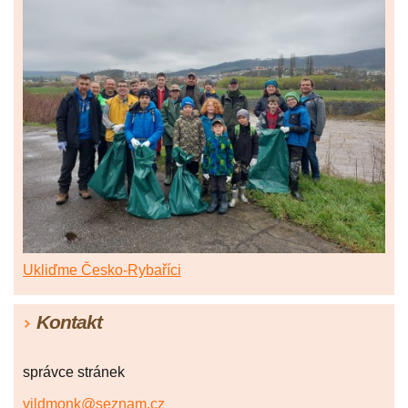
Ukliďme Česko-Rybaříci
Kontakt
správce stránek
vildmonk@seznam.cz