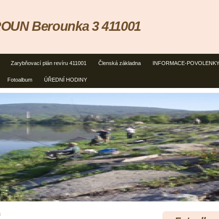
OUN Berounka 3 411001
Zarybňovací plán revíru 411001
Členská základna
INFORMACE-POVOLENK
Fotoalbum
ÚŘEDNÍ HODINY
8