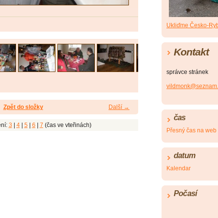
Ukliďme Česko-Ryb
Kontakt
správce stránek
vildmonk@seznam.
Zpět do složky
Další →
čas
ní:
3
|
4
|
5
|
6
|
7
(čas ve vteřinách)
Přesný čas na web
datum
Kalendar
Počasí