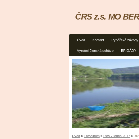
ČRS z.s. MO BER
Úvod
Kontakt
Rybářské závody
Výroční členská schůze
BRIGÁDY
Úvod
»
Fotoalbum
»
Ples 7.ledna 2017
»
01