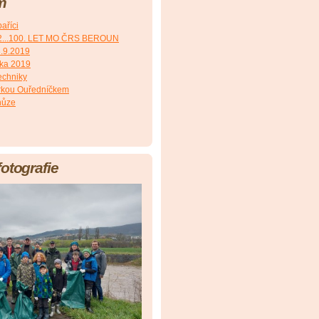
m
aříci
2...100. LET MO ČRS BEROUN
8.9.2019
čka 2019
echniky
irkou Ouředníčkem
hůze
fotografie