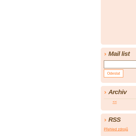
Mail list
Archiv
<<
RSS
Přehled zdrojů