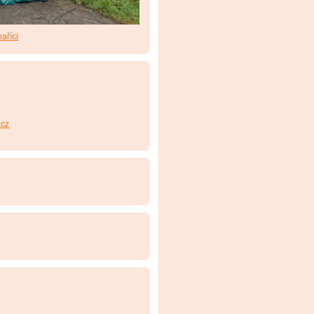
aříci
cz