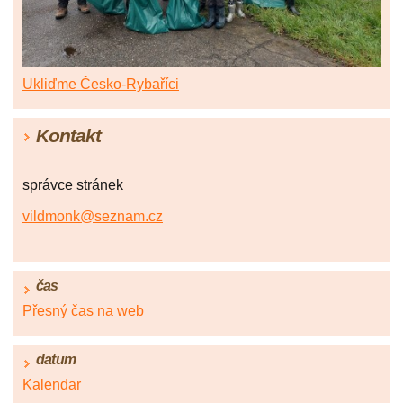
Ukliďme Česko-Rybaříci
Kontakt
správce stránek
vildmonk@seznam.cz
čas
Přesný čas na web
datum
Kalendar