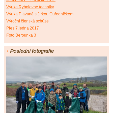
Výuka Rybolovné techniky
Výuka Plavané s Jirkou Ouředníčkem
Výroční členská schůze
Ples 7.ledna 2017
Foto Berounka 3
Poslední fotografie