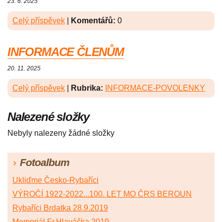
23. 6. 2025
Celý příspěvek
|
Komentářů:
0
INFORMACE ČLENŮM
20. 11. 2025
Celý příspěvek
|
Rubrika:
INFORMACE-POVOLENKY
Nalezené složky
Nebyly nalezeny žádné složky
Fotoalbum
Ukliďme Česko-Rybaříci
VÝROČÍ 1922-2022...100. LET MO ČRS BEROUN
Rybaříci Brdatka 28.9.2019
Memoriál Fr.Hlaváčka 2019