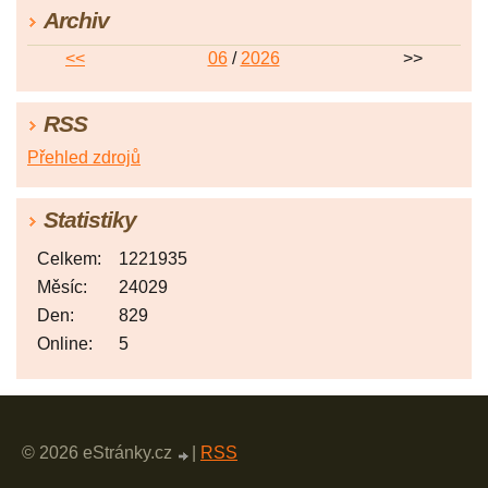
Archiv
<<
06
/
2026
>>
RSS
Přehled zdrojů
Statistiky
Celkem:
1221935
Měsíc:
24029
Den:
829
Online:
5
© 2026 eStránky.cz
|
RSS