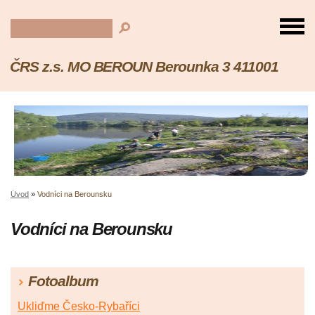
ČRS z.s. MO BEROUN Berounka 3 411001
Úvod
»
Vodníci na Berounsku
Vodníci na Berounsku
Fotoalbum
Ukliďme Česko-Rybaříci