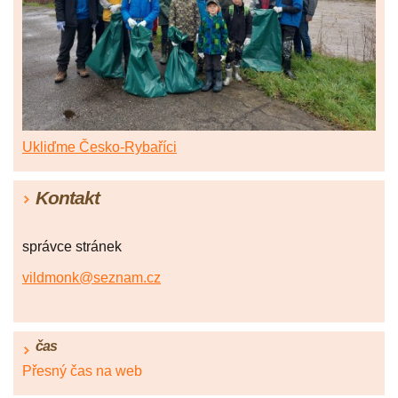
Ukliďme Česko-Rybaříci
Kontakt
správce stránek
vildmonk@seznam.cz
čas
Přesný čas na web