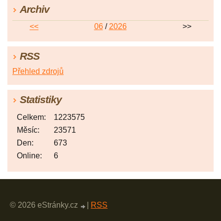
Archiv
<<
06
/
2026
>>
RSS
Přehled zdrojů
Statistiky
Celkem:
1223575
Měsíc:
23571
Den:
673
Online:
6
© 2026 eStránky.cz
|
RSS